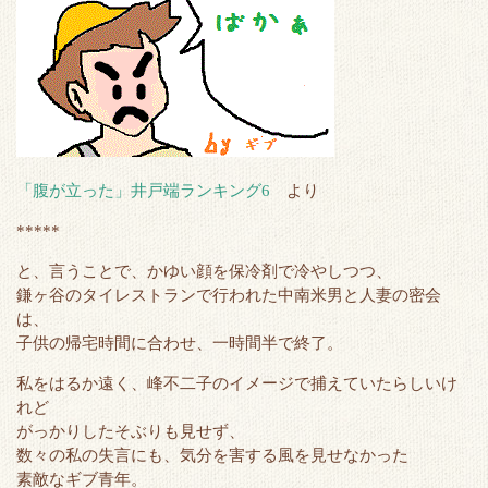
「腹が立った」井戸端ランキング6
より
*****
と、言うことで、かゆい顔を保冷剤で冷やしつつ、
鎌ヶ谷のタイレストランで行われた中南米男と人妻の密会
は、
子供の帰宅時間に合わせ、一時間半で終了。
私をはるか遠く、峰不二子のイメージで捕えていたらしいけ
れど
がっかりしたそぶりも見せず、
数々の私の失言にも、気分を害する風を見せなかった
素敵なギブ青年。