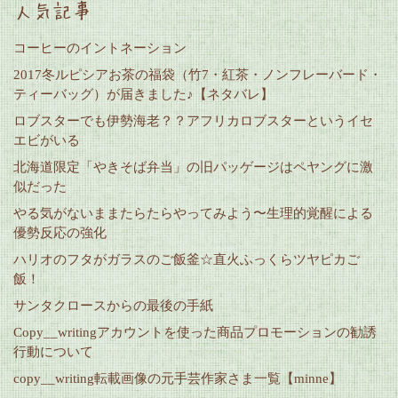
人気記事
コーヒーのイントネーション
2017冬ルピシアお茶の福袋（竹7・紅茶・ノンフレーバード・
ティーバッグ）が届きました♪【ネタバレ】
ロブスターでも伊勢海老？？アフリカロブスターというイセ
エビがいる
北海道限定「やきそば弁当」の旧パッゲージはペヤングに激
似だった
やる気がないままたらたらやってみよう〜生理的覚醒による
優勢反応の強化
ハリオのフタがガラスのご飯釜☆直火ふっくらツヤピカご
飯！
サンタクロースからの最後の手紙
Copy__writingアカウントを使った商品プロモーションの勧誘
行動について
copy__writing転載画像の元手芸作家さま一覧【minne】