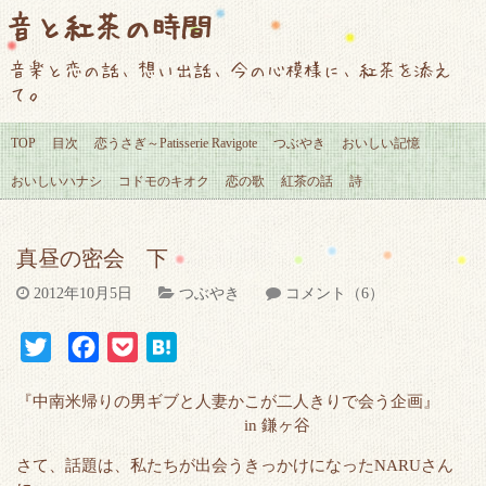
音と紅茶の時間
音楽と恋の話、想い出話、今の心模様に、紅茶を添え
て。
TOP
目次
恋うさぎ～Patisserie Ravigote
つぶやき
おいしい記憶
おいしいハナシ
コドモのキオク
恋の歌
紅茶の話
詩
真昼の密会 下
2012年10月5日
つぶやき
コメント（6）
T
F
P
H
w
a
o
a
『中南米帰りの男ギブと人妻かこが二人きりで会う企画』
i
c
c
t
in 鎌ヶ谷
t
e
k
e
さて、話題は、私たちが出会うきっかけになったNARUさん
t
b
e
n