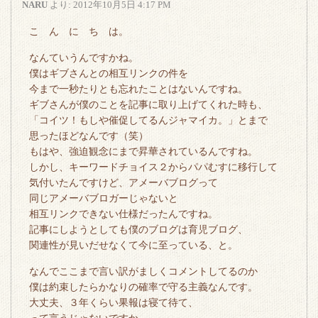
NARU
より:
2012年10月5日 4:17 PM
こ ん に ち は。
なんていうんですかね。
僕はギブさんとの相互リンクの件を
今まで一秒たりとも忘れたことはないんですね。
ギブさんが僕のことを記事に取り上げてくれた時も、
「コイツ！もしや催促してるんジャマイカ。」とまで
思ったほどなんです（笑）
もはや、強迫観念にまで昇華されているんですね。
しかし、キーワードチョイス２からパパむすに移行して
気付いたんですけど、アメーバブログって
同じアメーバブロガーじゃないと
相互リンクできない仕様だったんですね。
記事にしようとしても僕のブログは育児ブログ、
関連性が見いだせなくて今に至っている、と。
なんでここまで言い訳がましくコメントしてるのか
僕は約束したらかなりの確率で守る主義なんです。
大丈夫、３年くらい果報は寝て待て、