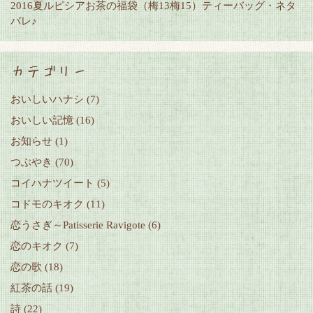
2016夏ルピシアお茶の福袋（梅13梅15）ティーバッグ・ネタ
バレ♪
カテゴリー
おいしいハナシ
(7)
おいしい記憶
(16)
お知らせ
(1)
つぶやき
(70)
コイハナツイート
(5)
コドモのキオク
(11)
恋うさぎ～Patisserie Ravigote
(6)
恋のキオク
(7)
恋の歌
(18)
紅茶の話
(19)
詩
(22)