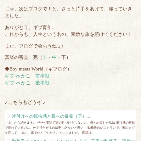
じゃ、次はブログで！と、さっと片手をあげて、帰っていき
ました。
ありがとう、ギブ青年。
これからも、人生という名の、素敵な旅を続けてください！
また、ブログで会おうねぇ♪
真昼の密会 完（
上
・
中
・下）
◆Boy meets World（ギブログ）
ギブ vs かこ 前半戦
ギブ vs かこ 後半戦
♪ こちらもどうぞ ♪
片付けへの抵抗感と親への反発（下）...
（上）から続きます。 ***** 電話で家の片づけをしないと、母と約束した私は 飛行機の移動
で疲れているのに、外で待たせるのは申し訳ないと思い、 勤務先のレストランで、家のカギ
を渡して、 先に、家で休んでもらうことにしました。 両親は...