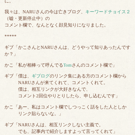
に。
e
o
t
a
r
o
我々は、NARUさんの今は亡きブログ、
キーワードチョイス２
（嘘・更新停止中）の
k
コメント欄で、なんとなく顔見知りになりました。
*****
ギブ「かこさんとNARUさんは、どうやって知りあったんです
か？」
かこ「私が相棒って呼んでる
Tom
さんのコメント欄で」
ギブ「僕は、
ギブログ
のリンク集にある方のコメント欄から
NARUさんが来てくれて、コメントくれて。
僕は、相互リンクが大好きなんで、
コメント2回位やりとりしたら、申し込むんです」
かこ「あー、私はコメント欄でしつっこく話をした人としか
リンク貼らないな。」
ギブ「NARUさんは、相互リンクしない主義で。
でも、記事内で紹介しますよって言ってくれて」