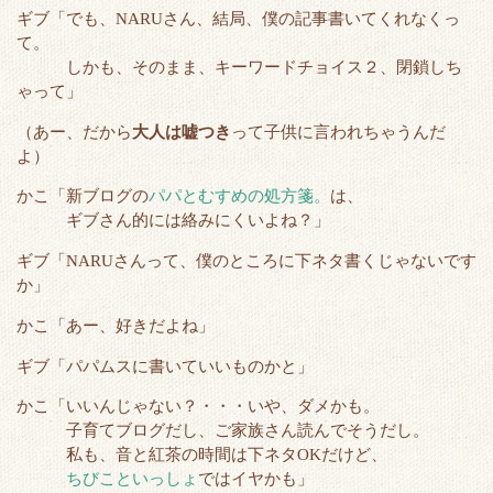
ギブ「でも、NARUさん、結局、僕の記事書いてくれなくっ
て。
しかも、そのまま、キーワードチョイス２、閉鎖しち
ゃって」
（あー、だから
大人は嘘つき
って子供に言われちゃうんだ
よ）
かこ「新ブログの
パパとむすめの処方箋。
は、
ギブさん的には絡みにくいよね？」
ギブ「NARUさんって、僕のところに下ネタ書くじゃないです
か」
かこ「あー、好きだよね」
ギブ「パパムスに書いていいものかと」
かこ「いいんじゃない？・・・いや、ダメかも。
子育てブログだし、ご家族さん読んでそうだし。
私も、音と紅茶の時間は下ネタOKだけど、
ちびこといっしょ
ではイヤかも」