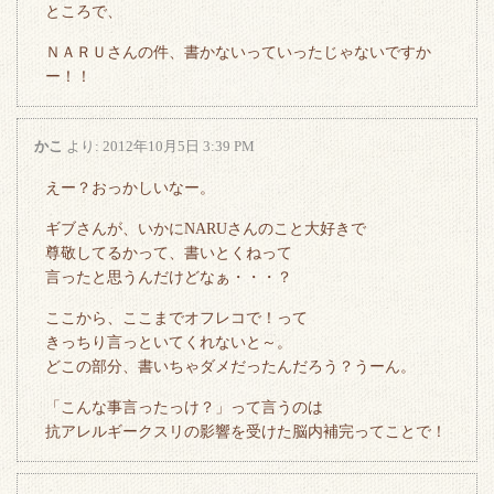
ところで、
ＮＡＲＵさんの件、書かないっていったじゃないですか
ー！！
かこ
より:
2012年10月5日 3:39 PM
えー？おっかしいなー。
ギブさんが、いかにNARUさんのこと大好きで
尊敬してるかって、書いとくねって
言ったと思うんだけどなぁ・・・？
ここから、ここまでオフレコで！って
きっちり言っといてくれないと～。
どこの部分、書いちゃダメだったんだろう？うーん。
「こんな事言ったっけ？」って言うのは
抗アレルギークスリの影響を受けた脳内補完ってことで！