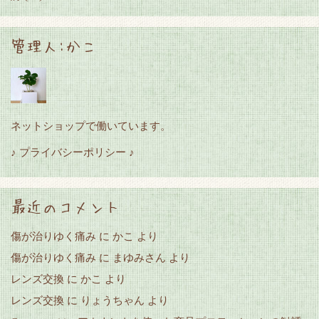
管理人:かこ
ネットショップで働いています。
♪ プライバシーポリシー ♪
最近のコメント
傷が治りゆく痛み
に
かこ
より
傷が治りゆく痛み
に
まゆみさん
より
レンズ交換
に
かこ
より
レンズ交換
に
りょうちゃん
より