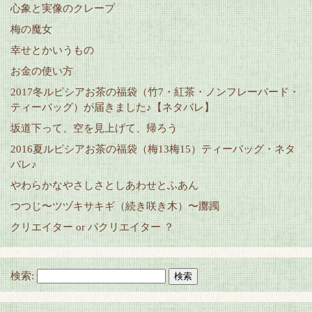
心象と実像のクレープ
梅の魔女
幸せとかいうもの
お金の使い方
2017冬ルピシアお茶の福袋（竹7・紅茶・ノンフレーバード・
ティーバッグ）が届きました♪【ネタバレ】
坂道下って、空を見上げて、帰ろう
2016夏ルピシアお茶の福袋（梅13梅15）ティーバッグ・ネタ
バレ♪
やわらかなやさしさとしあわせとふあん
つつじ〜ツヅキサキギ（続き咲き木）〜躑躅
クリエイター or パクリエイター ？
検索: