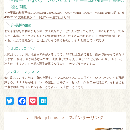
和菓子じゃないよ、レジンだよ！『ビー玉風の和菓子』画像の
嘘と問題...
ビー玉風の和菓子 pic.twitter.com/C90JuSZ20r— Copy writing (@Copy__writing) 2015, 3月 31↑※
4/18 23:30 無断転載ツイートはTwitter運営により削...
盗品博物館
とても素敵な博物館があるの、大人気なのよ、と知人が教えてくれた。 連れられて行ってみ
ると、本当にうっとりするような展示物ばかり。たくさんのため息まじりの歓声が聞こえて
くる。なんて素敵なの！これはどちらで買えるのかしら？ 鑑賞していて気づ...
ボロボロだぜ！
人間だれしも、弱い場所ってのがあるもので。 30年以上生きてると、自分で分かってきたり
します。 私は、腸が弱点なんです。 心配事が続いたり、哀しいことがあったり、 ちょっと
冷えたりすると、すぐ腸の調子が悪くなります。 カップラーメンを...
バレエレッスン
心が乱れているときは、身体を正す。 バレエのレッスンにに行くと、いつもそのことを再認
識する。 ***** 私が通うバレエ教室は、カルチャーセンターの 月二回の講座で、それさえも
仕事や用事でキャンセルすることも多い。 先生は、とても可...
T
F
P
H
w
a
o
a
i
c
c
t
♪ Pick up items ♪ スポンサーリンク
t
e
k
e