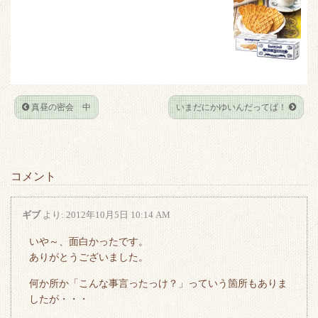
t
b
e
n
e
o
t
a
r
o
k
真昼の密会 中
いまだにかゆいんだってば！
コメント
ギブ
より:
2012年10月5日 10:14 AM
いや～、面白かったです。
ありがとうございました。
何か所か「こんな事言ったっけ？」っていう箇所もありま
したが・・・