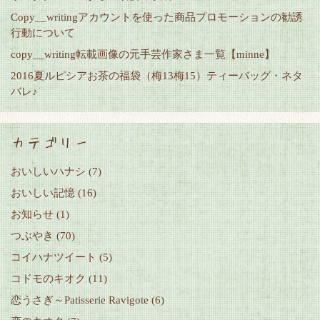
Copy__writingアカウントを使った商品プロモーションの勧誘
行動について
copy__writing転載画像の元手芸作家さま一覧【minne】
2016夏ルピシアお茶の福袋（梅13梅15）ティーバッグ・ネタ
バレ♪
カテゴリー
おいしいハナシ
(7)
おいしい記憶
(16)
お知らせ
(1)
つぶやき
(70)
コイハナツイート
(5)
コドモのキオク
(11)
恋うさぎ～Patisserie Ravigote
(6)