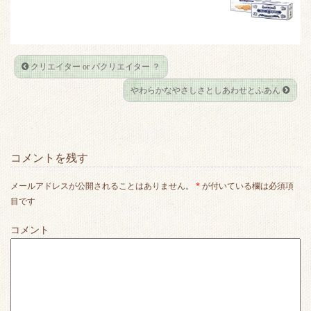
r
o
k
クリエイター or パクリエイター ？
やわらかなやさしさとしあわせとふあん
コメントを残す
メールアドレスが公開されることはありません。
*
が付いている欄は必須項
目です
コメント