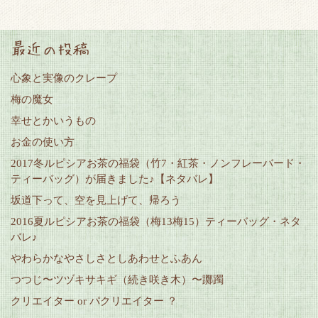
最近の投稿
心象と実像のクレープ
梅の魔女
幸せとかいうもの
お金の使い方
2017冬ルピシアお茶の福袋（竹7・紅茶・ノンフレーバード・
ティーバッグ）が届きました♪【ネタバレ】
坂道下って、空を見上げて、帰ろう
2016夏ルピシアお茶の福袋（梅13梅15）ティーバッグ・ネタ
バレ♪
やわらかなやさしさとしあわせとふあん
つつじ〜ツヅキサキギ（続き咲き木）〜躑躅
クリエイター or パクリエイター ？