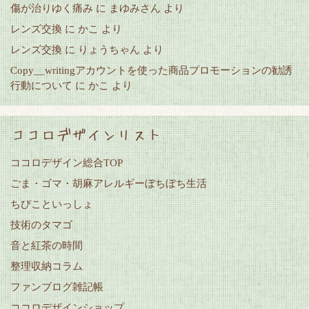
傷が治りゆく痛み
に
まゆみさん
より
レンズ交換
に
かこ
より
レンズ交換
に
りょうちゃん
より
Copy__writingアカウントを使った商品プロモーションの勧誘
行動について
に
かこ
より
ココロデザインリスト
ココロデザイン総合TOP
ごま・ゴマ・胡麻アレルギーぼちぼち生活
ちびこといっしょ
技術のタマゴ
音と紅茶の時間
整理収納コラム
ファンブログ雑記帳
ココロデザインショップ