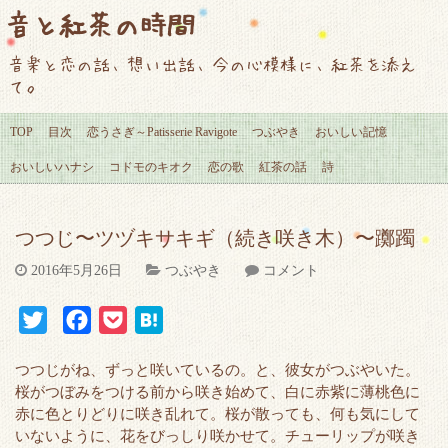
音と紅茶の時間
音楽と恋の話、想い出話、今の心模様に、紅茶を添え
て。
TOP
目次
恋うさぎ～Patisserie Ravigote
つぶやき
おいしい記憶
おいしいハナシ
コドモのキオク
恋の歌
紅茶の話
詩
つつじ〜ツヅキサキギ（続き咲き木）〜躑躅
2016年5月26日
つぶやき
コメント
T
F
P
H
w
a
o
a
つつじがね、ずっと咲いているの。と、彼女がつぶやいた。
i
c
c
t
桜がつぼみをつける前から咲き始めて、白に赤紫に薄桃色に
t
e
k
e
赤に色とりどりに咲き乱れて。桜が散っても、何も気にして
t
b
e
n
いないように、花をびっしり咲かせて。チューリップが咲き