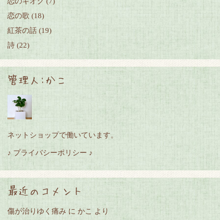
恋のキオク
(7)
恋の歌
(18)
紅茶の話
(19)
詩
(22)
管理人:かこ
ネットショップで働いています。
♪ プライバシーポリシー ♪
最近のコメント
傷が治りゆく痛み
に
かこ
より