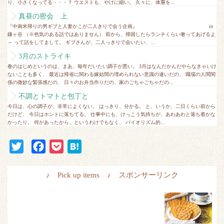
り、小さくなってる・・・？ ウエストも、やけに細い。 久々に、体重を...
真昼の密会 上
『中南米帰りの男ギブと人妻かこが二人きりで会う企画』 in
鎌ヶ谷 （※色気のある話ではありません） 前から、帰国したらランチくらい奢ってあげるよ
～ って話をしてまして。 ギブさんが、二人っきりで会いたい、...
3月のストライキ
春のはじめというのは、まあ、毎年だいたい調子が悪い。 3月はなんだかんだやらなきゃいけ
ないことも多く、 最近は帰省に関わる嫁姑間の埋められない意識の違いだの、 職場の人間関
係の微妙な緊張感だの、 日々のお弁当作りだの、家のごちゃごちゃだの...
不調とトマトと包丁と
今日は、心の調子が、非常によくない。 はっきり、分かる。 と、いうか、二日くらい前から
だけど、 今日はホントに落ちてる。 仕事中にも、けっこう気持ちが、あわあわと落ち着かな
かったり。 何があったから、というわけでもなく、 バイオリズム的...
T
F
P
H
w
a
o
a
i
c
c
t
♪ Pick up items ♪ スポンサーリンク
t
e
k
e
t
b
e
n
e
o
t
a