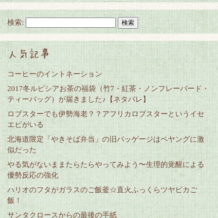
検索:
人気記事
コーヒーのイントネーション
2017冬ルピシアお茶の福袋（竹7・紅茶・ノンフレーバード・
ティーバッグ）が届きました♪【ネタバレ】
ロブスターでも伊勢海老？？アフリカロブスターというイセ
エビがいる
北海道限定「やきそば弁当」の旧パッゲージはペヤングに激
似だった
やる気がないままたらたらやってみよう〜生理的覚醒による
優勢反応の強化
ハリオのフタがガラスのご飯釜☆直火ふっくらツヤピカご
飯！
サンタクロースからの最後の手紙