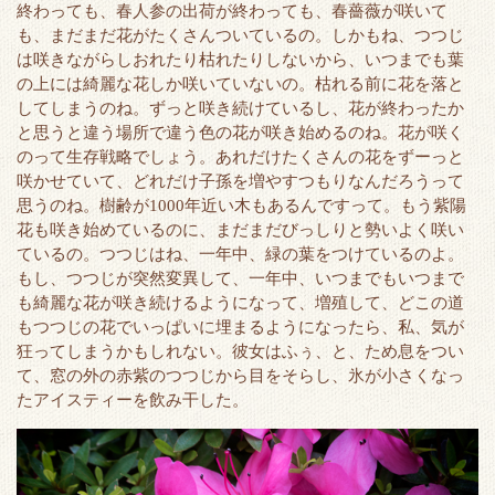
終わっても、春人参の出荷が終わっても、春薔薇が咲いて
e
o
t
a
も、まだまだ花がたくさんついているの。しかもね、つつじ
r
o
は咲きながらしおれたり枯れたりしないから、いつまでも葉
k
の上には綺麗な花しか咲いていないの。枯れる前に花を落と
してしまうのね。ずっと咲き続けているし、花が終わったか
と思うと違う場所で違う色の花が咲き始めるのね。花が咲く
のって生存戦略でしょう。あれだけたくさんの花をずーっと
咲かせていて、どれだけ子孫を増やすつもりなんだろうって
思うのね。樹齢が1000年近い木もあるんですって。もう紫陽
花も咲き始めているのに、まだまだびっしりと勢いよく咲い
ているの。つつじはね、一年中、緑の葉をつけているのよ。
もし、つつじが突然変異して、一年中、いつまでもいつまで
も綺麗な花が咲き続けるようになって、増殖して、どこの道
もつつじの花でいっぱいに埋まるようになったら、私、気が
狂ってしまうかもしれない。彼女はふぅ、と、ため息をつい
て、窓の外の赤紫のつつじから目をそらし、氷が小さくなっ
たアイスティーを飲み干した。