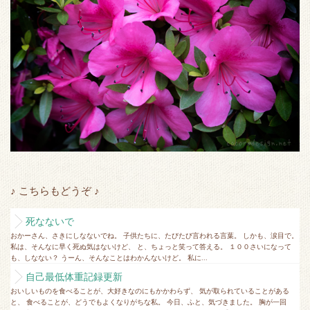
♪ こちらもどうぞ ♪
死なないで
おかーさん、さきにしなないでね。 子供たちに、たびたび言われる言葉。 しかも、涙目で。
私は、そんなに早く死ぬ気はないけど、 と、ちょっと笑って答える。 １００さいになって
も、しなない？ うーん、そんなことはわかんないけど。 私に...
自己最低体重記録更新
おいしいものを食べることが、大好きなのにもかかわらず、 気が取られていることがある
と、 食べることが、どうでもよくなりがちな私。 今日、ふと、気づきました。 胸が一回