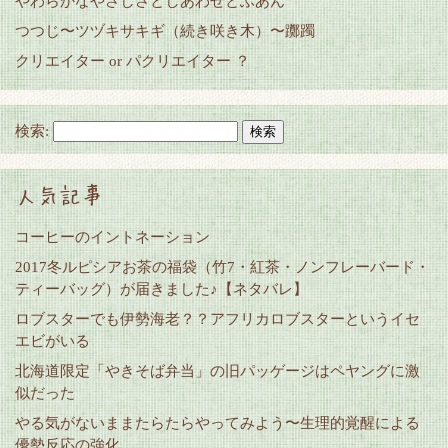
やわらかなやさしさとしあわせとふあん
つつじ〜ツヅキサキギ（続き咲き木）〜躑躅
クリエイター or パクリエイター ？
検索:
人気記事
コーヒーのイントネーション
2017冬ルピシアお茶の福袋（竹7・紅茶・ノンフレーバード・
ティーバッグ）が届きました♪【ネタバレ】
ロブスターでも伊勢海老？？アフリカロブスターというイセ
エビがいる
北海道限定「やきそば弁当」の旧パッゲージはペヤングに激
似だった
やる気がないままたらたらやってみよう〜生理的覚醒による
優勢反応の強化