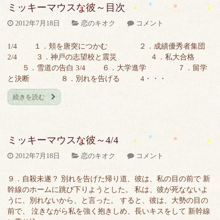
ミッキーマウスな彼～目次
2012年7月18日
恋のキオク
コメント
1/4 １．頬を唐突につかむ ２．成績優秀者集団
2/4 ３．神戸の志望校と震災 ４．私大合格
５．雪道の告白 3/4 ６．大学進学 ７．留学
と決断 ８．別れを告げる 4・・・
続きを読む
ミッキーマウスな彼～4/4
2012年7月18日
恋のキオク
コメント
９．自殺未遂？ 別れを告げた帰り道、彼は、私の目の前で 新
幹線のホームに跳び下りようとした。 私は、彼が死なないよ
うに、別れないから、と言った。 すると、彼は、大勢の目の
前で、 泣きながら私を強く抱きしめ、長いキスをして 新幹線