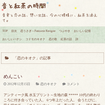
音と紅茶の時間
音楽と恋の話、想い出話、今の心模様に、紅茶を添え
て。
TOP
目次
恋うさぎ～Patisserie Ravigote
つぶやき
おいしい記憶
おいしいハナシ
コドモのキオク
恋の歌
紅茶の話
詩
「恋のキオク」の記事
めんこい
2012年12月15日
恋のキオク
コメント
アンティーク風 水玉プリント～生地の森 ***** 10代の終わり
ころに付き合っていた人。 6つ年上だった人。 会うたびに、