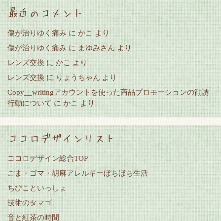
最近のコメント
傷が治りゆく痛み
に
かこ
より
傷が治りゆく痛み
に
まゆみさん
より
レンズ交換
に
かこ
より
レンズ交換
に
りょうちゃん
より
Copy__writingアカウントを使った商品プロモーションの勧誘
行動について
に
かこ
より
ココロデザインリスト
ココロデザイン総合TOP
ごま・ゴマ・胡麻アレルギーぼちぼち生活
ちびこといっしょ
技術のタマゴ
音と紅茶の時間