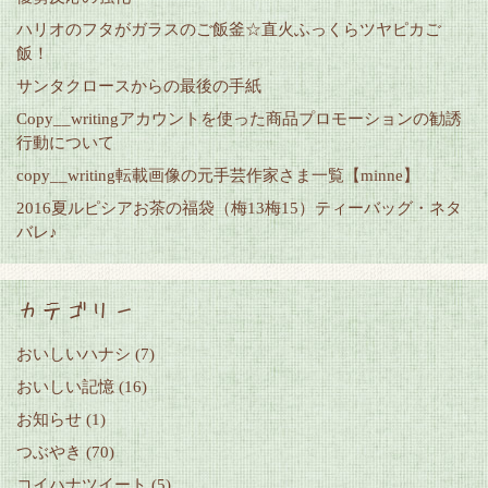
ハリオのフタがガラスのご飯釜☆直火ふっくらツヤピカご
飯！
サンタクロースからの最後の手紙
Copy__writingアカウントを使った商品プロモーションの勧誘
行動について
copy__writing転載画像の元手芸作家さま一覧【minne】
2016夏ルピシアお茶の福袋（梅13梅15）ティーバッグ・ネタ
バレ♪
カテゴリー
おいしいハナシ
(7)
おいしい記憶
(16)
お知らせ
(1)
つぶやき
(70)
コイハナツイート
(5)