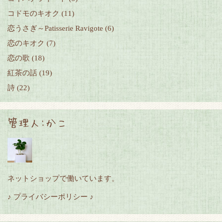
コドモのキオク
(11)
恋うさぎ～Patisserie Ravigote
(6)
恋のキオク
(7)
恋の歌
(18)
紅茶の話
(19)
詩
(22)
管理人:かこ
ネットショップで働いています。
♪ プライバシーポリシー ♪