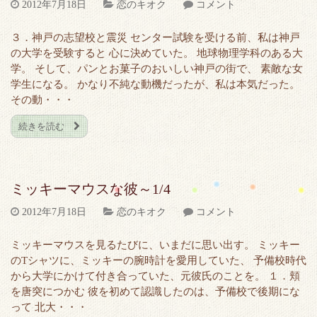
2012年7月18日
恋のキオク
コメント
３．神戸の志望校と震災 センター試験を受ける前、私は神戸
の大学を受験すると 心に決めていた。 地球物理学科のある大
学。 そして、パンとお菓子のおいしい神戸の街で、 素敵な女
学生になる。 かなり不純な動機だったが、私は本気だった。
その動・・・
続きを読む
ミッキーマウスな彼～1/4
2012年7月18日
恋のキオク
コメント
ミッキーマウスを見るたびに、いまだに思い出す。 ミッキー
のTシャツに、ミッキーの腕時計を愛用していた、 予備校時代
から大学にかけて付き合っていた、元彼氏のことを。 １．頬
を唐突につかむ 彼を初めて認識したのは、予備校で後期にな
って 北大・・・