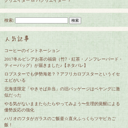
クリエイター or パクリエイター ？
検索:
人気記事
コーヒーのイントネーション
2017冬ルピシアお茶の福袋（竹7・紅茶・ノンフレーバード・
ティーバッグ）が届きました♪【ネタバレ】
ロブスターでも伊勢海老？？アフリカロブスターというイセ
エビがいる
北海道限定「やきそば弁当」の旧パッゲージはペヤングに激
似だった
やる気がないままたらたらやってみよう〜生理的覚醒による
優勢反応の強化
ハリオのフタがガラスのご飯釜☆直火ふっくらツヤピカご
飯！