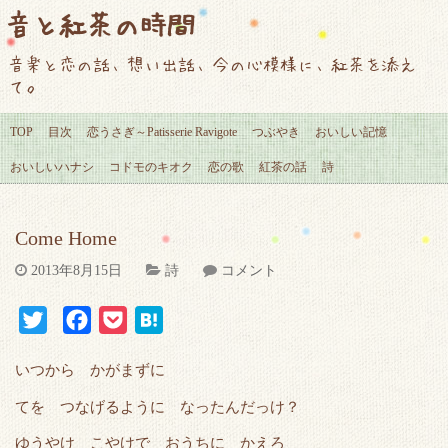
音と紅茶の時間
音楽と恋の話、想い出話、今の心模様に、紅茶を添え
て。
TOP
目次
恋うさぎ～Patisserie Ravigote
つぶやき
おいしい記憶
おいしいハナシ
コドモのキオク
恋の歌
紅茶の話
詩
Come Home
2013年8月15日
詩
コメント
T
F
P
H
w
a
o
a
いつから かがまずに
i
c
c
t
t
e
k
e
てを つなげるように なったんだっけ？
t
b
e
n
ゆうやけ こやけで おうちに かえろ