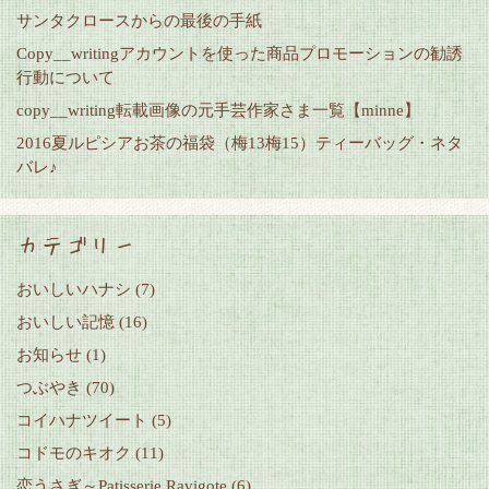
サンタクロースからの最後の手紙
Copy__writingアカウントを使った商品プロモーションの勧誘
行動について
copy__writing転載画像の元手芸作家さま一覧【minne】
2016夏ルピシアお茶の福袋（梅13梅15）ティーバッグ・ネタ
バレ♪
カテゴリー
おいしいハナシ
(7)
おいしい記憶
(16)
お知らせ
(1)
つぶやき
(70)
コイハナツイート
(5)
コドモのキオク
(11)
恋うさぎ～Patisserie Ravigote
(6)