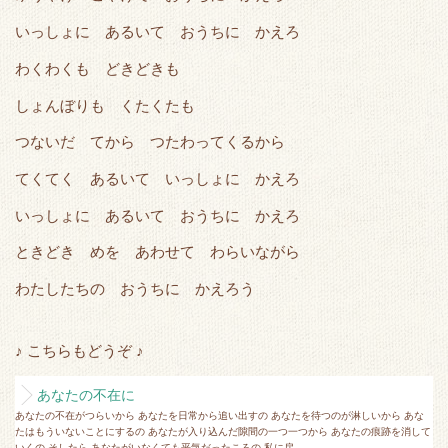
e
o
t
a
いっしょに あるいて おうちに かえろ
r
o
k
わくわくも どきどきも
しょんぼりも くたくたも
つないだ てから つたわってくるから
てくてく あるいて いっしょに かえろ
いっしょに あるいて おうちに かえろ
ときどき めを あわせて わらいながら
わたしたちの おうちに かえろう
♪ こちらもどうぞ ♪
あなたの不在に
あなたの不在がつらいから あなたを日常から追い出すの あなたを待つのが淋しいから あな
たはもういないことにするの あなたが入り込んだ隙間の一つ一つから あなたの痕跡を消して
いくの そしたら あなたがいなくても平気だったころの 私に戻...