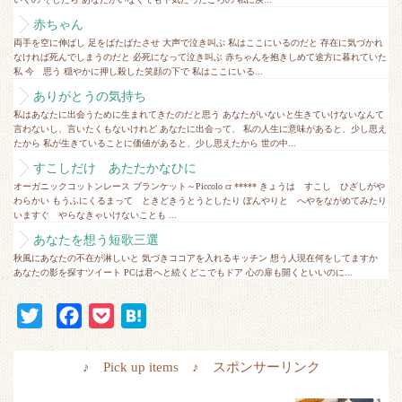
赤ちゃん
両手を空に伸ばし 足をばたばたさせ 大声で泣き叫ぶ 私はここにいるのだと 存在に気づかれ
なければ死んでしまうのだと 必死になって泣き叫ぶ 赤ちゃんを抱きしめて途方に暮れていた
私 今 思う 穏やかに押し殺した笑顔の下で 私はここにいる...
ありがとうの気持ち
私はあなたに出会うために生まれてきたのだと思う あなたがいないと生きていけないなんて
言わないし、言いたくもないけれど あなたに出会って、 私の人生に意味があると、少し思え
たから 私が生きていることに価値があると、少し思えたから 世の中...
すこしだけ あたたかなひに
オーガニックコットンレース ブランケット～Piccolo cr ***** きょうは すこし ひざしがや
わらかい もうふにくるまって ときどきうとうとしたり ぼんやりと へやをながめてみたり
いますぐ やらなきゃいけないことも ...
あなたを想う短歌三選
秋風にあなたの不在が淋しいと 気づきココアを入れるキッチン 想う人現在何をしてますか
あなたの影を探すツイート PCは君へと続くどこでもドア 心の扉も開くといいのに...
T
F
P
H
w
a
o
a
i
c
c
t
♪ Pick up items ♪ スポンサーリンク
t
e
k
e