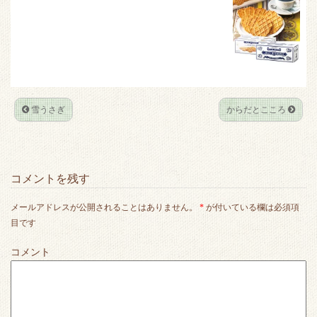
t
b
e
n
e
o
t
a
r
o
k
雪うさぎ
からだとこころ
コメントを残す
メールアドレスが公開されることはありません。
*
が付いている欄は必須項
目です
コメント