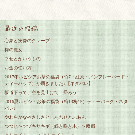
最近の投稿
心象と実像のクレープ
梅の魔女
幸せとかいうもの
お金の使い方
2017冬ルピシアお茶の福袋（竹7・紅茶・ノンフレーバード・
ティーバッグ）が届きました♪【ネタバレ】
坂道下って、空を見上げて、帰ろう
2016夏ルピシアお茶の福袋（梅13梅15）ティーバッグ・ネタ
バレ♪
やわらかなやさしさとしあわせとふあん
つつじ〜ツヅキサキギ（続き咲き木）〜躑躅