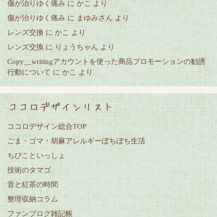
傷が治りゆく痛み
に
かこ
より
傷が治りゆく痛み
に
まゆみさん
より
レンズ交換
に
かこ
より
レンズ交換
に
りょうちゃん
より
Copy__writingアカウントを使った商品プロモーションの勧誘
行動について
に
かこ
より
ココロデザインリスト
ココロデザイン総合TOP
ごま・ゴマ・胡麻アレルギーぼちぼち生活
ちびこといっしょ
技術のタマゴ
音と紅茶の時間
整理収納コラム
ファンブログ雑記帳