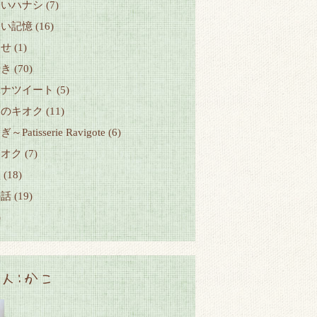
しいハナシ
(7)
しい記憶
(16)
らせ
(1)
やき
(70)
ハナツイート
(5)
モのキオク
(11)
Patisserie Ravigote
(6)
キオク
(7)
歌
(18)
の話
(19)
)
人:かこ