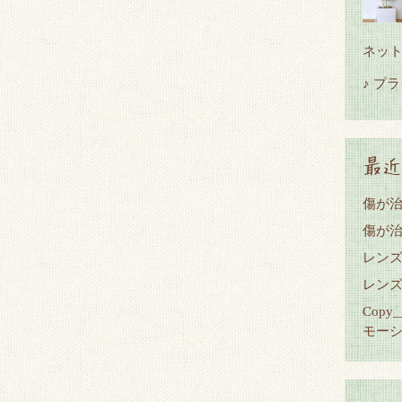
ネッ
♪ プ
最近
傷が
傷が
レン
レン
Cop
モー