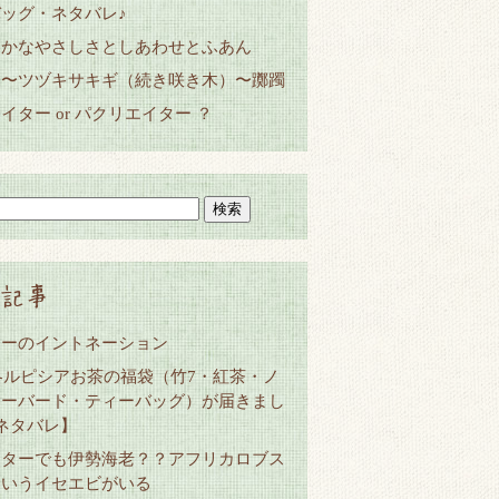
ッグ・ネタバレ♪
らかなやさしさとしあわせとふあん
じ〜ツヅキサキギ（続き咲き木）〜躑躅
イター or パクリエイター ？
記事
ヒーのイントネーション
7冬ルピシアお茶の福袋（竹7・紅茶・ノ
レーバード・ティーバッグ）が届きまし
ネタバレ】
スターでも伊勢海老？？アフリカロブス
というイセエビがいる