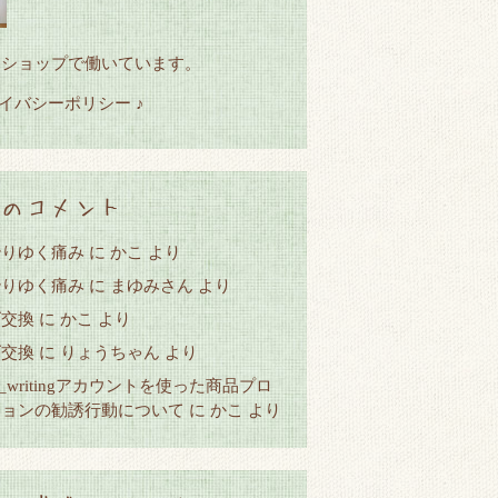
トショップで働いています。
ライバシーポリシー ♪
のコメント
治りゆく痛み
に
かこ
より
治りゆく痛み
に
まゆみさん
より
ズ交換
に
かこ
より
ズ交換
に
りょうちゃん
より
y__writingアカウントを使った商品プロ
ションの勧誘行動について
に
かこ
より