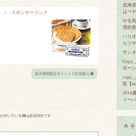
北海
はペ
items ♪ スポンサーリンク
やる
理的
ハリ
らツ
サン
Cop
モー
楽天期間限定ポイントで紅茶購入
copy
覧【mi
201
ィーバ
が付いている欄は必須項目です
カテ