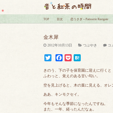
音と紅茶の時間
TOP
目次
恋うさぎ～Patisserie Ravigote
金木犀
2012年10月13日
つぶやき
コ
T
F
P
H
w
a
o
a
きのう、下の子を保育園に迎えに行くと
i
c
c
t
ふわっと、覚えのある甘い匂い。
t
e
k
e
空を見上げると、木の葉に見える、オレ
t
b
e
n
e
o
t
a
ああ、キンモクセイ。
r
o
今年もそんな季節になったんですね。
k
また、一年、経ったんだなぁ。