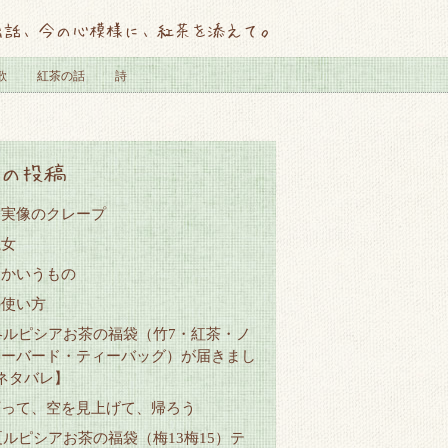
出話、今の心模様に、紅茶を添えて。
歌
紅茶の話
詩
の投稿
と実像のクレープ
魔女
とかいうもの
の使い方
7冬ルピシアお茶の福袋（竹7・紅茶・ノ
レーバード・ティーバッグ）が届きまし
ネタバレ】
下って、空を見上げて、帰ろう
6夏ルピシアお茶の福袋（梅13梅15）テ