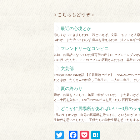
♪ こちらもどうぞ ♪
最近の心境とか
涼しくなってきましたね。 秋といえば、文学。 ちょっと人
ぶれが、まだ治っておらず 痒みを抑えるため、抗アレルギー剤
フレンドリーなコンビニ
以前、お世話になっていた保育所の近くに セブンイレブンが
いに行ったんだ。 ここのセブンの店員さんたちは、非常にフレ
文芸部
Penstyle Kobe INK物語 【旧居留地セピア】～NAGAS
たときは、たくさんの仲良し三年生に、 二人の二年生、そして一
夏の終わり
蝉が、お腹を上にして、地面に転がっていた。 まだ暑いけど
と二十円を入れて、120円のカルピスを買ったら 百円玉が8枚と
どこかに居場所があればいい〜3月のライオン
3月のライオンは、自分の居場所を見つける、というのが メ
生時代を思い出したり、 子供たちの学校生活を想ったりする。
T
F
P
H