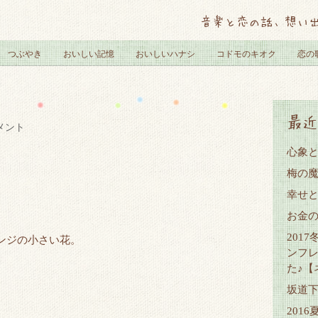
音楽と恋の話、想い
つぶやき
おいしい記憶
おいしいハナシ
コドモのキオク
恋の
最近
メント
心象
梅の
幸せ
お金
201
ンジの小さい花。
ンフ
た♪【
坂道
201