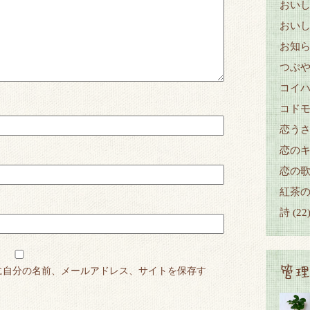
おい
おい
お知
つぶ
コイ
コド
恋うさぎ～
恋の
恋の
紅茶
詩
(22
管理
に自分の名前、メールアドレス、サイトを保存す