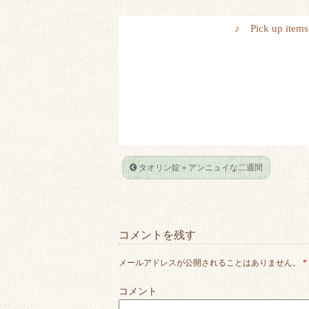
w
a
o
a
i
c
c
t
♪ Pick up 
t
e
k
e
t
b
e
n
e
o
t
a
r
o
k
タオリン錠＋アンニュイな二週間
コメントを残す
メールアドレスが公開されることはありません。
*
コメント