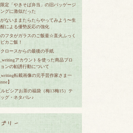
道限定「やきそば弁当」の旧パッゲージ
ヤングに激似だった
気がないままたらたらやってみよう〜生
覚醒による優勢反応の強化
オのフタがガラスのご飯釜☆直火ふっく
ヤピカご飯！
タクロースからの最後の手紙
y__writingアカウントを使った商品プロ
ションの勧誘行動について
__writing転載画像の元手芸作家さま一
nne】
6夏ルピシアお茶の福袋（梅13梅15）テ
ッグ・ネタバレ♪
ゴリー