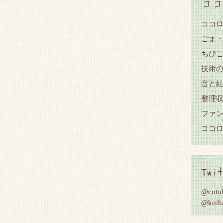
ココ
ココロ
ごま
ちび
技術
音と
整理
ファ
ココ
Twit
@cot
@koi