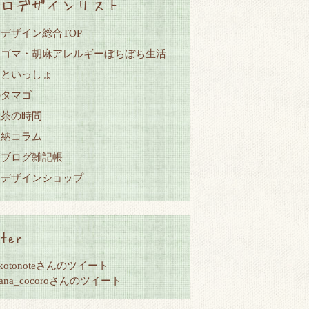
ロデザインリスト
デザイン総合TOP
・ゴマ・胡麻アレルギーぼちぼち生活
こといっしょ
のタマゴ
紅茶の時間
収納コラム
ンブログ雑記帳
ロデザインショップ
ter
okotonoteさんのツイート
hana_cocoroさんのツイート