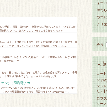
ィーバ
やわ
つつ
クリエ
恋しい季節。 最近、恋の詩や、物語が心に浮かんできます。 つる草のか
を飲んでいて、 ぼんやりしているところもあって ちょっ...
ある。 よく、子供にせがまれて、お迎えの帰りに お菓子を一個ずつ、買
検索:
ンドリーで、 行くと、ちょっと短い世間話をしたりしてし...
AWA ***** 高校時代、私が入っていた部活の一つに、文芸部がある。 私が入部し
年生の私。 文...
人気
、もう、夏も終わりなんだな、と思う。 お金を崩す必要があって、 千円
コー
、十円玉が10枚出てきた。 たくさんの小銭をしばし...
201
(10)羽海野チカ...
ンフ
インテーマなんじゃないかと思う。 この漫画を読んでいると、自分の学
た♪【
 クラスで居場所が無かったり、部活でうまくいかなかったり...
ロブ
ター