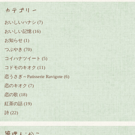
カテゴリー
おいしいハナシ
(7)
おいしい記憶
(16)
お知らせ
(1)
つぶやき
(70)
コイハナツイート
(5)
コドモのキオク
(11)
恋うさぎ～Patisserie Ravigote
(6)
恋のキオク
(7)
恋の歌
(18)
紅茶の話
(19)
詩
(22)
管理人:かこ