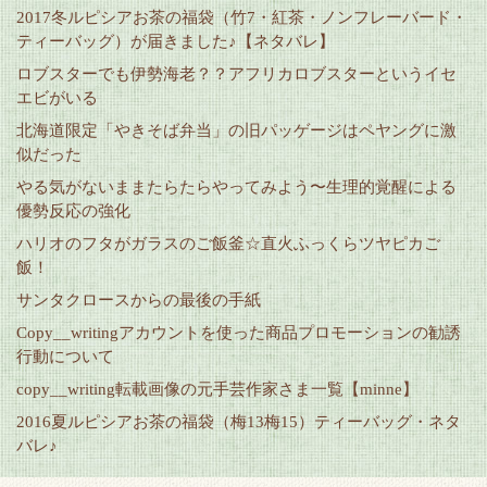
2017冬ルピシアお茶の福袋（竹7・紅茶・ノンフレーバード・
ティーバッグ）が届きました♪【ネタバレ】
ロブスターでも伊勢海老？？アフリカロブスターというイセ
エビがいる
北海道限定「やきそば弁当」の旧パッゲージはペヤングに激
似だった
やる気がないままたらたらやってみよう〜生理的覚醒による
優勢反応の強化
ハリオのフタがガラスのご飯釜☆直火ふっくらツヤピカご
飯！
サンタクロースからの最後の手紙
Copy__writingアカウントを使った商品プロモーションの勧誘
行動について
copy__writing転載画像の元手芸作家さま一覧【minne】
2016夏ルピシアお茶の福袋（梅13梅15）ティーバッグ・ネタ
バレ♪