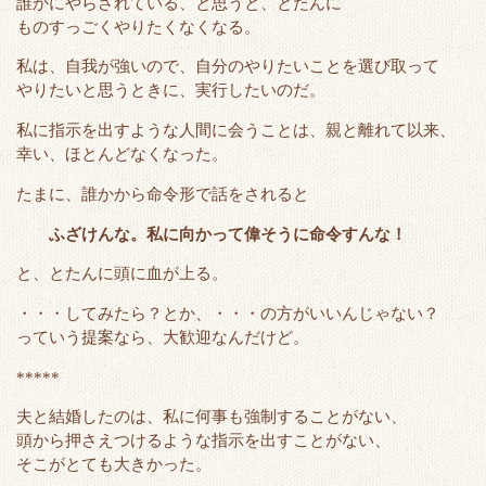
誰かにやらされている、と思うと、とたんに
e
o
t
a
ものすっごくやりたくなくなる。
r
o
私は、自我が強いので、自分のやりたいことを選び取って
k
やりたいと思うときに、実行したいのだ。
私に指示を出すような人間に会うことは、親と離れて以来、
幸い、ほとんどなくなった。
たまに、誰かから命令形で話をされると
ふざけんな。私に向かって偉そうに命令すんな！
と、とたんに頭に血が上る。
・・・してみたら？とか、・・・の方がいいんじゃない？
っていう提案なら、大歓迎なんだけど。
*****
夫と結婚したのは、私に何事も強制することがない、
頭から押さえつけるような指示を出すことがない、
そこがとても大きかった。