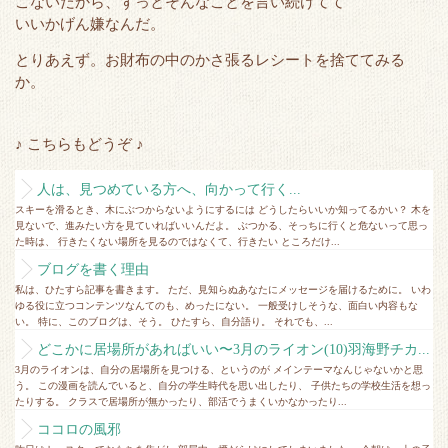
こないだから、ずっとそんなことを言い続けてて
いいかげん嫌なんだ。
とりあえず。お財布の中のかさ張るレシートを捨ててみる
か。
♪ こちらもどうぞ ♪
人は、見つめている方へ、向かって行く...
スキーを滑るとき、木にぶつからないようにするには どうしたらいいか知ってるかい？ 木を
見ないで、進みたい方を見ていればいいんだよ。 ぶつかる、そっちに行くと危ないって思っ
た時は、 行きたくない場所を見るのではなくて、行きたい ところだけ...
ブログを書く理由
私は、ひたすら記事を書きます。 ただ、見知らぬあなたにメッセージを届けるために。 いわ
ゆる役に立つコンテンツなんてのも、めったにない。 一般受けしそうな、面白い内容もな
い。 特に、このブログは、そう。 ひたすら、自分語り。 それでも、...
どこかに居場所があればいい〜3月のライオン(10)羽海野チカ...
3月のライオンは、自分の居場所を見つける、というのが メインテーマなんじゃないかと思
う。 この漫画を読んでいると、自分の学生時代を思い出したり、 子供たちの学校生活を想っ
たりする。 クラスで居場所が無かったり、部活でうまくいかなかったり...
ココロの風邪