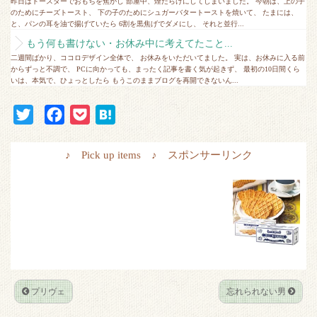
昨日はトースターでおもちを焦がし 部屋中、煙だらけにしてしまいました。 今朝は、上の子
のためにチーズトースト、 下の子のためにシュガーバタートーストを焼いて、 たまには、
と、パンの耳を油で揚げていたら 6割を黒焦げでダメにし、 それと並行...
もう何も書けない・お休み中に考えてたこと...
二週間ばかり、ココロデザイン全体で、 お休みをいただいてました。 実は、お休みに入る前
からずっと不調で、 PCに向かっても、まったく記事を書く気が起きず、 最初の10日間くら
いは、本気で、ひょっとしたら もうこのままブログを再開できないん...
T
F
P
H
w
a
o
a
i
c
c
t
♪ Pick up items ♪ スポンサーリンク
t
e
k
e
t
b
e
n
e
o
t
a
r
o
k
プリヴェ
忘れられない男