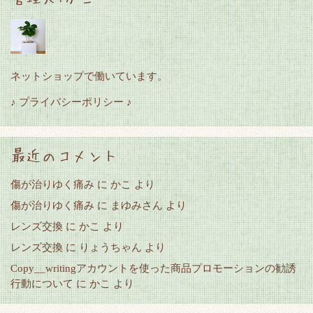
ネットショップで働いています。
♪ プライバシーポリシー ♪
最近のコメント
傷が治りゆく痛み
に
かこ
より
傷が治りゆく痛み
に
まゆみさん
より
レンズ交換
に
かこ
より
レンズ交換
に
りょうちゃん
より
Copy__writingアカウントを使った商品プロモーションの勧誘
行動について
に
かこ
より