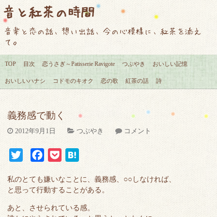
音と紅茶の時間
音楽と恋の話、想い出話、今の心模様に、紅茶を添え
て。
TOP
目次
恋うさぎ～Patisserie Ravigote
つぶやき
おいしい記憶
おいしいハナシ
コドモのキオク
恋の歌
紅茶の話
詩
義務感で動く
2012年9月1日
つぶやき
コメント
T
F
P
H
w
a
o
a
私のとても嫌いなことに、義務感、○○しなければ、
i
c
c
t
と思って行動することがある。
t
e
k
e
あと、させられている感。
t
b
e
n