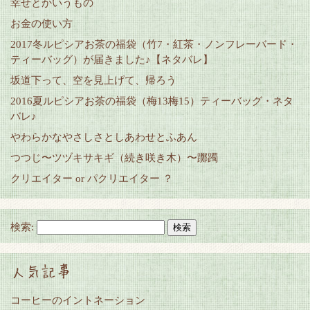
幸せとかいうもの
お金の使い方
2017冬ルピシアお茶の福袋（竹7・紅茶・ノンフレーバード・
ティーバッグ）が届きました♪【ネタバレ】
坂道下って、空を見上げて、帰ろう
2016夏ルピシアお茶の福袋（梅13梅15）ティーバッグ・ネタ
バレ♪
やわらかなやさしさとしあわせとふあん
つつじ〜ツヅキサキギ（続き咲き木）〜躑躅
クリエイター or パクリエイター ？
検索:
人気記事
コーヒーのイントネーション